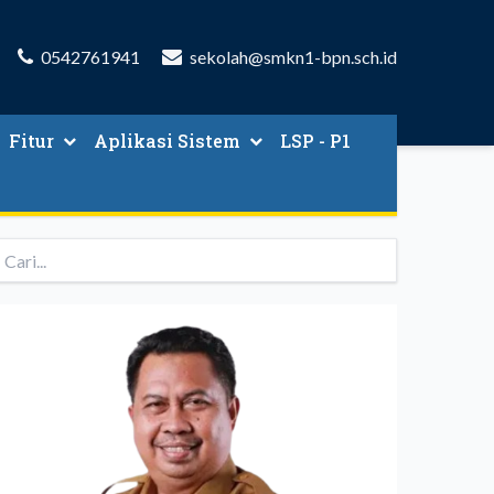
0542761941
sekolah@smkn1-bpn.sch.id
Fitur
Aplikasi Sistem
LSP - P1