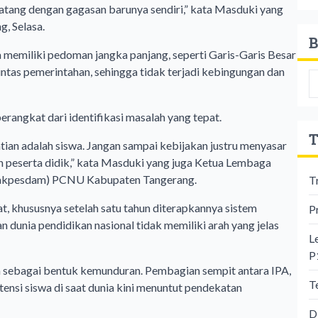
atang dengan gagasan barunya sendiri,” kata Masduki yang
g, Selasa.
B
 memiliki pedoman jangka panjang, seperti Garis-Garis Besar
tas pemerintahan, sehingga tidak terjadi kebingungan dan
erangkat dari identifikasi masalah yang tepat.
T
atian adalah siswa. Jangan sampai kebijakan justru menyasar
n peserta didik,” kata Masduki yang juga Ketua Lembaga
Lakpesdam) PCNU Kabupaten Tangerang.
T
t, khususnya setelah satu tahun diterapkannya sistem
P
dunia pendidikan nasional tidak memiliki arah yang jelas
L
P
n sebagai bentuk kemunduran. Pembagian sempit antara IPA,
T
ensi siswa di saat dunia kini menuntut pendekatan
D