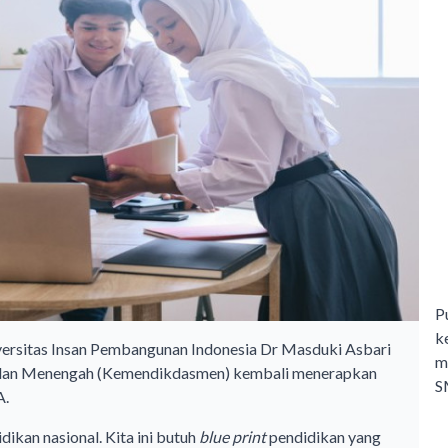
P
k
versitas Insan Pembangunan Indonesia Dr Masduki Asbari
m
r dan Menengah (Kemendikdasmen) kembali menerapkan
S
A.
idikan nasional. Kita ini butuh
blue print
pendidikan yang