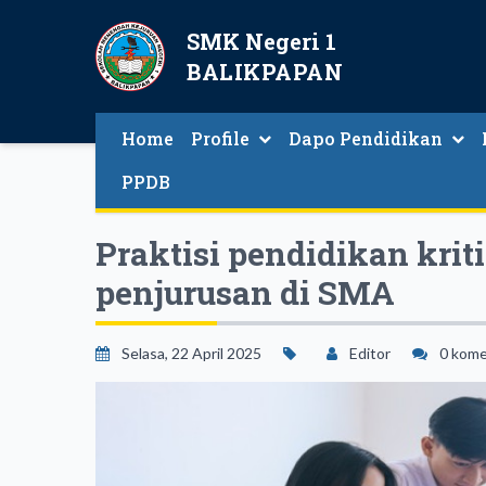
SMK Negeri 1
BALIKPAPAN
Home
Profile
Dapo Pendidikan
Guru Dan Tenaga Kependidikan
PPDB
Praktisi pendidikan krit
penjurusan di SMA
Selasa, 22 April 2025
Editor
0 kome