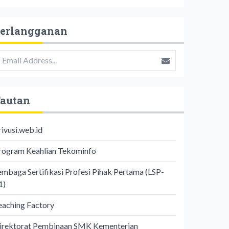
erlangganan
autan
rivusi.web.id
rogram Keahlian Tekominfo
embaga Sertifikasi Profesi Pihak Pertama (LSP-
1)
eaching Factory
irektorat Pembinaan SMK Kementerian