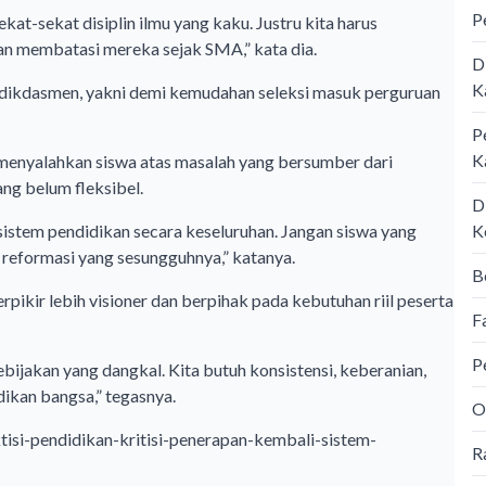
P
at-sekat disiplin ilmu yang kaku. Justru kita harus
an membatasi mereka sejak SMA,” kata dia.
D
K
dikdasmen, yakni demi kemudahan seleksi masuk perguruan
P
K
ga menyalahkan siswa atas masalah yang bersumber dari
ang belum fleksibel.
D
K
 sistem pendidikan secara keseluruhan. Jangan siswa yang
 reformasi yang sesungguhnya,” katanya.
B
ikir lebih visioner dan berpihak pada kebutuhan riil peserta
F
P
bijakan yang dangkal. Kita butuh konsistensi, keberanian,
kan bangsa,” tegasnya.
O
si-pendidikan-kritisi-penerapan-kembali-sistem-
R